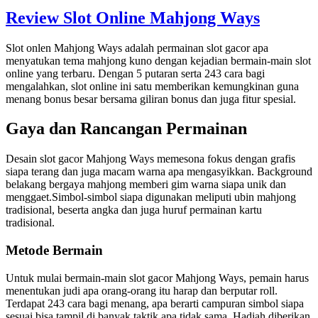
Review Slot Online Mahjong Ways
Slot onlen Mahjong Ways adalah permainan slot gacor apa
menyatukan tema mahjong kuno dengan kejadian bermain-main slot
online yang terbaru. Dengan 5 putaran serta 243 cara bagi
mengalahkan, slot online ini satu memberikan kemungkinan guna
menang bonus besar bersama giliran bonus dan juga fitur spesial.
Gaya dan Rancangan Permainan
Desain slot gacor Mahjong Ways memesona fokus dengan grafis
siapa terang dan juga macam warna apa mengasyikkan. Background
belakang bergaya mahjong memberi gim warna siapa unik dan
menggaet.Simbol-simbol siapa digunakan meliputi ubin mahjong
tradisional, beserta angka dan juga huruf permainan kartu
tradisional.
Metode Bermain
Untuk mulai bermain-main slot gacor Mahjong Ways, pemain harus
menentukan judi apa orang-orang itu harap dan berputar roll.
Terdapat 243 cara bagi menang, apa berarti campuran simbol siapa
sesuai bisa tampil di banyak taktik apa tidak sama. Hadiah diberikan