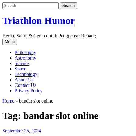
Skip
to
content
Triathlon Humor
Berita, Satire & Cerita untuk Penggemar Renang
Menu
Philosophy
Astronomy
Science
Space
Technology
About Us
Contact Us
Privacy Policy
Home
»
bandar slot online
Tag:
bandar slot online
September 25, 2024